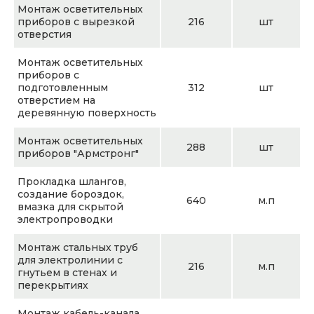
Монтаж осветительных
приборов с вырезкой
216
шт
отверстия
Монтаж осветительных
приборов с
подготовленным
312
шт
отверстием на
деревянную поверхность
Монтаж осветительных
288
шт
приборов "Армстронг"
Прокладка шлангов,
создание бороздок,
640
м.п
вмазка для скрытой
электропроводки
Монтаж стальных труб
для электролинии с
216
м.п
гнутьем в стенах и
перекрытиях
Монтаж кабель-канала