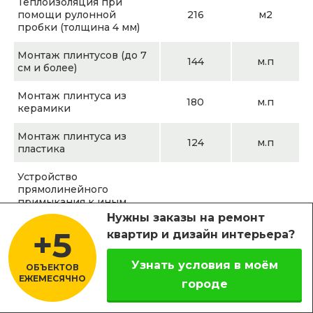
Теплоизоляция при
помощи рулонной
216
м2
пробки (толщина 4 мм)
Монтаж плинтусов (до 7
144
м.п
см и более)
Монтаж плинтуса из
180
м.п
керамики
Монтаж плинтуса из
124
м.п
пластика
Устройство
прямолинейного
примыкания к иным
144
м.п
покрытиям
Нужны заказы на ремонт
(профильными
+5
квартир и дизайн интерьера?
накладками)
Узнать условия в моём
Монтаж коврового
ОБЪЕКТОВ
136
м2
ЕЖЕМЕСЯЧНО
покрытия (в плитах)
городе
Позвонить
Узнать цену
Монтаж ламината с