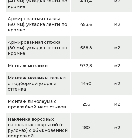
(40 мм), укладка ленты по
410,4
м2
кромке
Армированная стяжка
(60 мм), укладка ленты по
453,6
м2
кромке
Армированная стяжка
(80 мм), укладка ленты по
568,8
м2
кромке
Монтаж мозаики
932,8
м2
Монтаж мозаики, гальки
с подборкой узора и
1440
м2
оттенка
Монтаж линолеума с
256
м2
проклейкой мест стыков
Наклейка ворсовых
напольных покрытий (в
180
м2
рулонах) с обыкновенной
подрезкой