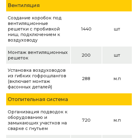
Вентиляция
Создание коробок под
вентиляционные
решетки с пробивкой
1440
шт
ниш, подключением к
воздуховоду
Монтаж вентиляционных
200
шт
решеток
Установка воздуховодов
из гибких гофрошлангов
288
м.п
(включает монтаж
фасонных деталей)
Отопительная система
Организация подводок к
оборудованию и
720
м.п
замыкающих участков на
сварке с гнутьем