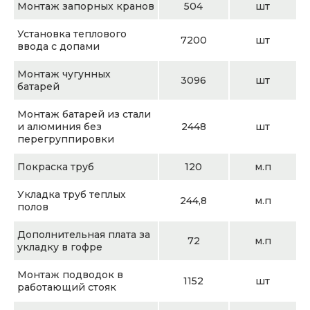
Монтаж запорных кранов
504
шт
Установка теплового
7200
шт
ввода с допами
Монтаж чугунных
3096
шт
батарей
Монтаж батарей из стали
и алюминия без
2448
шт
перегруппировки
Покраска труб
120
м.п
Укладка труб теплых
244,8
м.п
полов
Дополнительная плата за
72
м.п
укладку в гофре
Монтаж подводок в
1152
шт
работающий стояк