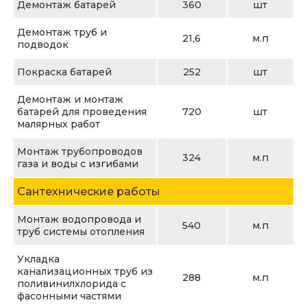
Демонтаж батарей
360
шт
Демонтаж труб и
21,6
м.п
подводок
Покраска батарей
252
шт
Демонтаж и монтаж
батарей для проведения
720
шт
малярных работ
Монтаж трубопроводов
324
м.п
газа и воды с изгибами
Сантехнические работы
Монтаж водопровода и
540
м.п
труб системы отопления
Укладка
канализационных труб из
288
м.п
поливинилхлорида с
фасонными частями