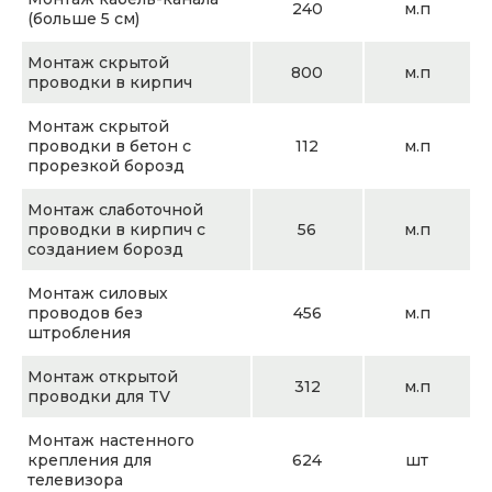
240
м.п
(больше 5 см)
Монтаж скрытой
800
м.п
проводки в кирпич
Монтаж скрытой
проводки в бетон с
112
м.п
прорезкой борозд
Монтаж слаботочной
проводки в кирпич с
56
м.п
созданием борозд
Монтаж силовых
проводов без
456
м.п
штробления
Монтаж открытой
312
м.п
проводки для TV
Монтаж настенного
крепления для
624
шт
телевизора